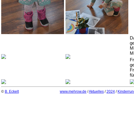
D
ge
M
M
Fr
g
Fr
fü
©
B. Eckelt
www.mehrow.de
/
Aktuelles
/
2024
/
Kinderrun